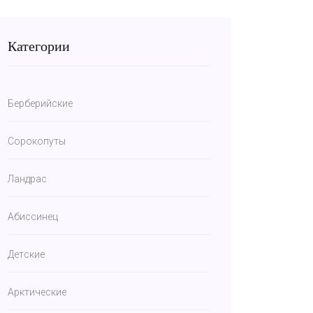
Категории
Берберийские
Сорокопуты
Ландрас
Абиссинец
Детcкие
Арктические