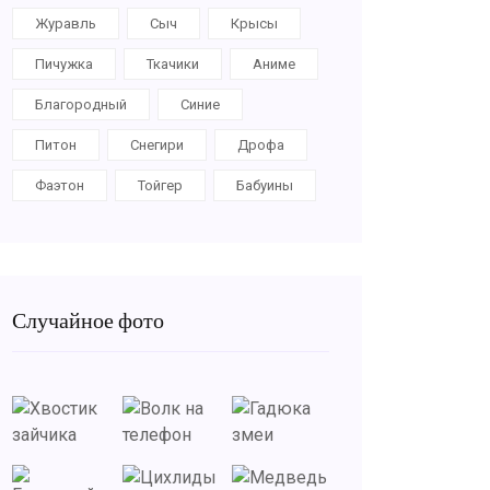
Журавль
Сыч
Крысы
Пичужка
Ткачики
Аниме
Благородный
Синие
Питон
Снегири
Дрофа
Фаэтон
Тойгер
Бабуины
Случайное фото