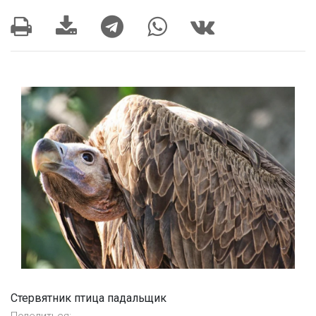
Стервятник птица падальщик
Поделиться: