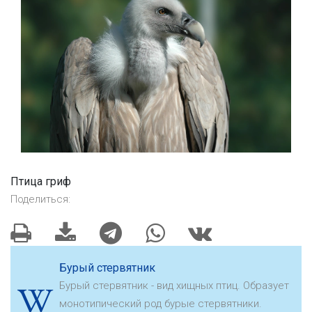
Птица гриф
Поделиться:
Бурый стервятник
Бурый стервятник - вид хищных птиц. Образует
монотипический род бурые стервятники.