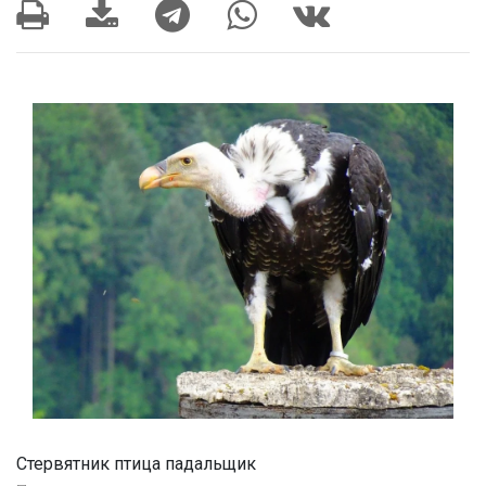
Стервятник птица падальщик